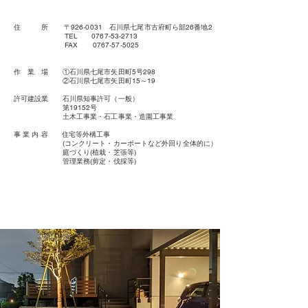
住 所 〒926‐0031 石川県七尾市古府町ら部26番地2
TEL 0767‐53‐2713
FAX 0767‐57‐5025
作 業 場 ①石川県七尾市矢田町5号298
②石川県七尾市矢田町15～19
許可建設業 石川県知事許可（一般）
第19152号
土木工事業・石工事業・造園工事業
​事 業 内 容 住宅等外構工事
(コンクリート・カーポートなど外回り全体的に）
庭づくり(植栽・芝張等)
管理業務(剪定・伐採等)